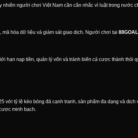
uy nhiên người chơi Việt Nam cần cân nhắc vì luật trong nước 
 mã hóa dữ liệu và giám sát giao dịch. Người chơi tại
88GOA
i hạn nạp tiền, quản lý vốn và tránh biến cá cược thành thói q
25 với tỷ lệ kèo bóng đá cạnh tranh, sản phẩm đa dạng và dịch
 cược minh bạch.