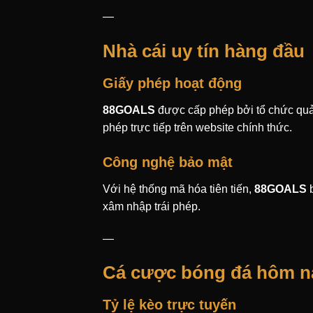
—
Nhà cái uy tín hàng đầu
Giấy phép hoạt động
88GOALS
được cấp phép bởi tổ chức quản
phép trực tiếp trên website chính thức.
Công nghệ bảo mật
Với hệ thống mã hóa tiên tiến,
88GOALS
b
xâm nhập trái phép.
—
Cá cược bóng đá hôm n
Tỷ lệ kèo trực tuyến