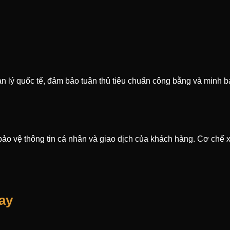
 lý quốc tế, đảm bảo tuân thủ tiêu chuẩn công bằng và minh bạ
ảo vệ thông tin cá nhân và giao dịch của khách hàng. Cơ chế 
ay