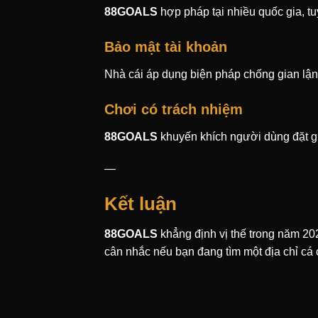
88GOALS
hợp pháp tại nhiều quốc gia, t
Bảo mật tài khoản
Nhà cái áp dụng biện pháp chống gian lận,
Chơi có trách nhiệm
88GOALS
khuyến khích người dùng đặt giớ
—
Kết luận
88GOALS
khẳng định vị thế trong năm 20
cân nhắc nếu bạn đang tìm một địa chỉ cá