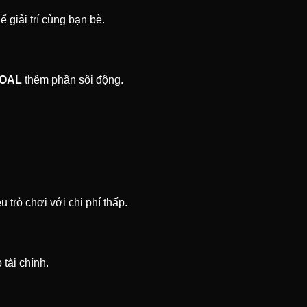
 giải trí cùng bạn bè.
OAL
thêm phần sôi động.
 trò chơi với chi phí thấp.
tài chính.