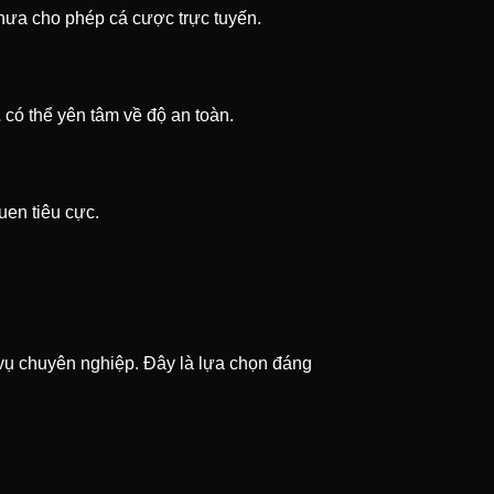
chưa cho phép cá cược trực tuyến.
L
có thể yên tâm về độ an toàn.
uen tiêu cực.
 vụ chuyên nghiệp. Đây là lựa chọn đáng