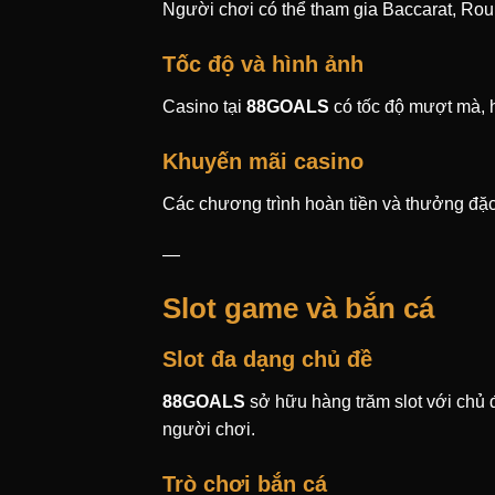
Người chơi có thể tham gia Baccarat, Roule
Tốc độ và hình ảnh
Casino tại
88GOALS
có tốc độ mượt mà, 
Khuyến mãi casino
Các chương trình hoàn tiền và thưởng đặc
—
Slot game và bắn cá
Slot đa dạng chủ đề
88GOALS
sở hữu hàng trăm slot với chủ đ
người chơi.
Trò chơi bắn cá