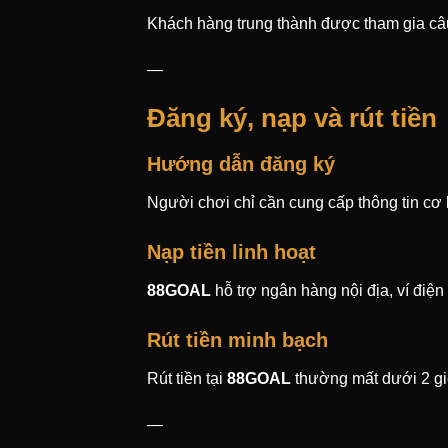
Khách hàng trung thành được tham gia câu l
—
Đăng ký, nạp và rút tiền
Hướng dẫn đăng ký
Người chơi chỉ cần cung cấp thông tin cơ
Nạp tiền linh hoạt
88GOAL
hỗ trợ ngân hàng nội địa, ví điện 
Rút tiền minh bạch
Rút tiền tại
88GOAL
thường mất dưới 2 giờ
—