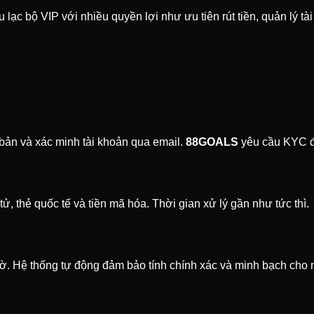
ạc bộ VIP với nhiều quyền lợi như ưu tiên rút tiền, quản lý tài 
 bản và xác minh tài khoản qua email.
88GOALS
yêu cầu KYC để
tử, thẻ quốc tế và tiền mã hóa. Thời gian xử lý gần như tức thì.
. Hệ thống tự động đảm bảo tính chính xác và minh bạch cho m