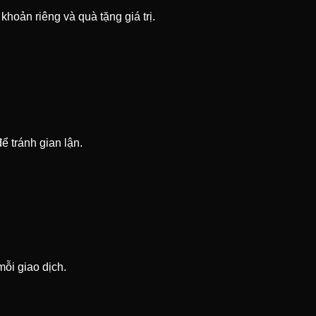
khoản riêng và quà tặng giá trị.
 tránh gian lận.
ỗi giao dịch.