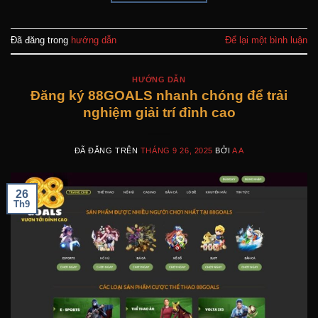
Đã đăng trong
hướng dẫn
Để lại một bình luận
HƯỚNG DẪN
Đăng ký 88GOALS nhanh chóng để trải
nghiệm giải trí đỉnh cao
ĐÃ ĐĂNG TRÊN
THÁNG 9 26, 2025
BỞI
A A
26
Th9