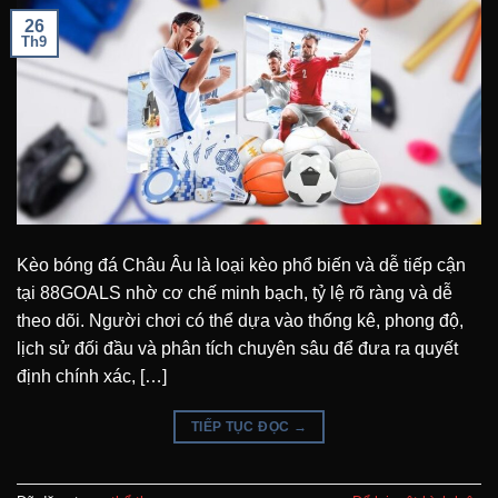
26
Th9
Kèo bóng đá Châu Âu là loại kèo phổ biến và dễ tiếp cận
tại 88GOALS nhờ cơ chế minh bạch, tỷ lệ rõ ràng và dễ
theo dõi. Người chơi có thể dựa vào thống kê, phong độ,
lịch sử đối đầu và phân tích chuyên sâu để đưa ra quyết
định chính xác, […]
TIẾP TỤC ĐỌC
→