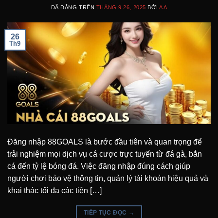
ĐÃ ĐĂNG TRÊN
THÁNG 9 26, 2025
BỞI
A A
26
Th9
Đăng nhập 88GOALS là bước đầu tiên và quan trọng để
trải nghiệm mọi dịch vụ cá cược trực tuyến từ đá gà, bắn
cá đến tỷ lệ bóng đá. Việc đăng nhập đúng cách giúp
người chơi bảo vệ thông tin, quản lý tài khoản hiệu quả và
khai thác tối đa các tiện […]
TIẾP TỤC ĐỌC
→