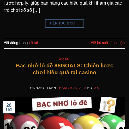
lược hợp lý, giúp bạn nâng cao hiệu quả khi tham gia các
trò chơi xổ số […]
TIẾP TỤC ĐỌC
→
Đã đăng trong
xổ số
Để lại một bình luận
XỔ SỐ
Bạc nhớ lô đề 88GOALS: Chiến lược
chơi hiệu quả tại casino
ĐÃ ĐĂNG TRÊN
THÁNG 9 26, 2025
BỞI
A A
26
Th9