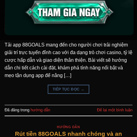
Tải app 88GOALS mang đến cho người chơi trải nghiệm
giải trí trực tuyến đỉnh cao với đa dạng trò chơi casino, tỷ lệ
cược hấp dẫn và giao diện thân thiện. Bài viết sẽ hướng
dẫn chi tiết cách cài đặt, khám phá tính năng nổi bật và
mẹo tận dụng app để nâng […]
TIẾP TỤC ĐỌC
→
Đã đăng trong
hướng dẫn
Để lại một bình luận
HƯỚNG DẪN
Rút tiền 88GOALS nhanh chóng và an