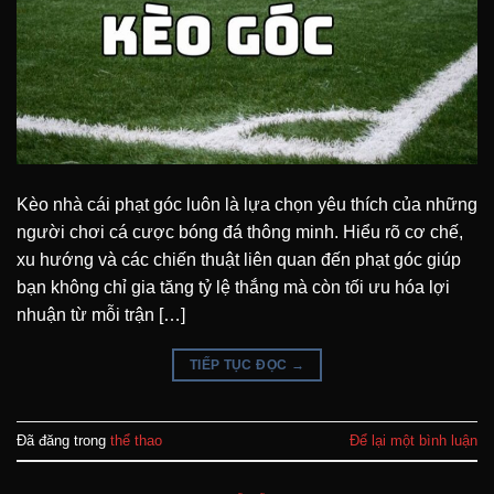
Kèo nhà cái phạt góc luôn là lựa chọn yêu thích của những
người chơi cá cược bóng đá thông minh. Hiểu rõ cơ chế,
xu hướng và các chiến thuật liên quan đến phạt góc giúp
bạn không chỉ gia tăng tỷ lệ thắng mà còn tối ưu hóa lợi
nhuận từ mỗi trận […]
TIẾP TỤC ĐỌC
→
Đã đăng trong
thể thao
Để lại một bình luận