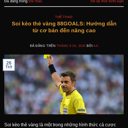
Đã đăng trong
thể thao
Để lại một bình luận
THỂ THAO
Soi kèo thẻ vàng 88GOALS: Hướng dẫn
từ cơ bản đến nâng cao
ĐÃ ĐĂNG TRÊN
THÁNG 9 26, 2025
BỞI
A A
26
Th9
Soi kèo thẻ vàng là một trong những hình thức cá cược