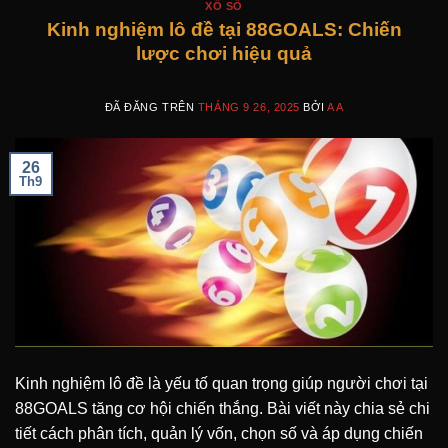
XỔ SỐ
Kinh nghiệm lô đề tại 88GOALS: Chiến
lược chơi hiệu quả
ĐÃ ĐĂNG TRÊN
THÁNG 9 26, 2025
BỞI
A A
26
Th9
Kinh nghiệm lô đề là yếu tố quan trọng giúp người chơi tại
88GOALS tăng cơ hội chiến thắng. Bài viết này chia sẻ chi
tiết cách phân tích, quản lý vốn, chọn số và áp dụng chiến