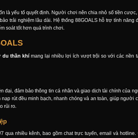
vốn là yếu tố quyết định. Người chơi nên chia nhỏ số tiền cược,
 bảo trải nghiệm lâu dài. Hệ thống 88GOALS hỗ trợ tính năng 
m soát tốt hơn quá trình chơi.
8GOALS
y du thần khí
mang lại nhiều lợi ích vượt trội so với các nền 
đại, đảm bảo thông tin cá nhân và giao dịch tài chính của n
h nạp rút đều minh bạch, nhanh chóng và an toàn, giúp người 
 rủi ro.
iệp
 qua nhiều kênh, bao gồm chat trực tuyến, email và hotline.