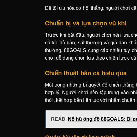
Để tối ưu hóa cơ hội thắng, người chơi cầ
Chuẩn bị và lựa chọn vũ khí
Trước khi bắt đầu, người chơi nên lựa chọ
có tốc độ bắn, sát thương và giá đạn khá
thưởng. 88GOALS cung cấp nhiều tùy chọ
chơi dễ dàng chọn lựa theo chiến lược cá
Chiến thuật bắn cá hiệu quả
Một trong những bí quyết để chiến thắng
hợp lý. Người chơi nên tập trung vào nh
thời, kết hợp bắn liên tục với nhắm chuẩn 
READ
Nổ hũ ông đồ 88GOALS: Bí qu