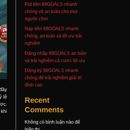
Rút tiền 88GOALS nhanh
chóng và an toàn cho mọi
người chơi
Nạp tiền 88GOALS nhanh
chóng, an toàn và tối ưu trải
nghiệm
Đăng nhập 88GOALS an toàn
và trải nghiệm cá cược tối ưu
Đăng ký 88GOALS nhanh
chóng để trải nghiệm giải trí
đỉnh cao
 đầy
ỷ lệ
Recent
ược.
Comments
 khi
Không có bình luận nào để
hiển thị.