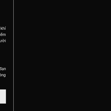
 khí
điểm
ười
 đạn
Đồng