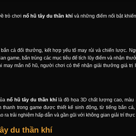
về trò chơi
nổ hũ tây du thần khí
và những điểm nổi bật khiế
ắn cá đổi thưởng, kết hợp yếu tố may rủi và chiến lược. N
ian game, bắn trúng các mục tiêu để tích lũy điểm và nhận thư
i may mắn nổ hũ, người chơi có thể nhận giải thưởng giá trị 
của
nổ hũ tây du thần khí
là đồ họa 3D chất lượng cao, màu 
m thanh trong game được thiết kế sinh động, từ tiếng bắn cá
 ra trải nghiệm hấp dẫn và gần gũi với không gian giải trí thực 
ây du thần khí