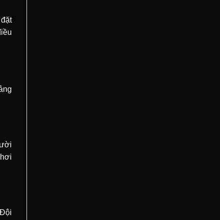
 đặt
điều
tảng
gười
chơi
 Đội