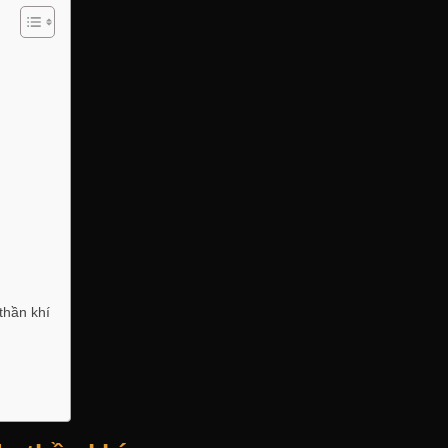
thần khí