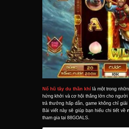
Nổ hũ tây du thần khí
là một trong những
hứng khởi và cơ hội thắng lớn cho người 
trả thưởng hấp dẫn, game không chỉ giải 
Bài viết này sẽ giúp bạn hiểu chi tiết về
tham gia tại 88GOALS.