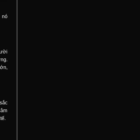
n nó
gười
ởng.
lớn,
sắc
, âm
tế.