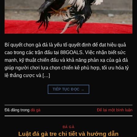
Bí quyết chọn gà đá là yếu tố quyết định để đạt hiệu quả
cao trong các trận đấu tại 88GOALS. Việc nhận biết sức
mạnh, kỹ thuật chiến đấu và khả năng phản xạ của gà đá
giúp người chơi lựa chọn chiến kê phù hợp, tối ưu hóa tỷ
lệ thắng cược và […]
TIẾP TỤC ĐỌC
→
Đã đăng trong
đá gà
Để lại một bình luận
ĐÁ GÀ
Luật đá gà tre chi tiết và hướng dẫn