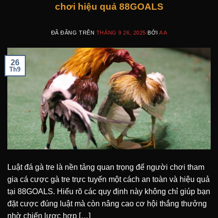
chơi hiệu quả 88GOALS
ĐÃ ĐĂNG TRÊN
THÁNG 9 26, 2025
BỞI
A A
26
Th9
Luật đá gà tre là nền tảng quan trọng để người chơi tham
gia cá cược gà tre trực tuyến một cách an toàn và hiệu quả
tại 88GOALS. Hiểu rõ các quy định này không chỉ giúp bạn
đặt cược đúng luật mà còn nâng cao cơ hội thắng thưởng
nhờ chiến lược hợp […]